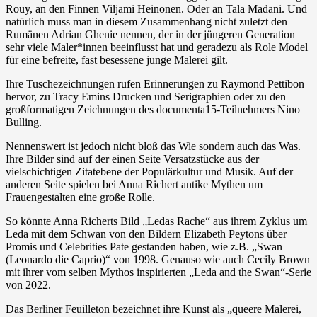
Rouy, an den Finnen Viljami Heinonen. Oder an Tala Madani. Und
natürlich muss man in diesem Zusammenhang nicht zuletzt den
Rumänen Adrian Ghenie nennen, der in der jüngeren Generation
sehr viele Maler*innen beeinflusst hat und geradezu als Role Model
für eine befreite, fast besessene junge Malerei gilt.
Ihre Tuschezeichnungen rufen Erinnerungen zu Raymond Pettibon
hervor, zu Tracy Emins Drucken und Serigraphien oder zu den
großformatigen Zeichnungen des documenta15-Teilnehmers Nino
Bulling.
Nennenswert ist jedoch nicht bloß das Wie sondern auch das Was.
Ihre Bilder sind auf der einen Seite Versatzstücke aus der
vielschichtigen Zitatebene der Populärkultur und Musik. Auf der
anderen Seite spielen bei Anna Richert antike Mythen um
Frauengestalten eine große Rolle.
So könnte Anna Richerts Bild „Ledas Rache“ aus ihrem Zyklus um
Leda mit dem Schwan von den Bildern Elizabeth Peytons über
Promis und Celebrities Pate gestanden haben, wie z.B. „Swan
(Leonardo die Caprio)“ von 1998. Genauso wie auch Cecily Brown
mit ihrer vom selben Mythos inspirierten „Leda and the Swan“-Serie
von 2022.
Das Berliner Feuilleton bezeichnet ihre Kunst als „queere Malerei,