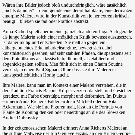
Wären ihre Bilder jedoch bloß undurchdringlich, wäre tatsächlich
„nichts dahinter“ – denn gerade eine derart halbklare, eine dermaßen
amorphe Malerei wird in der Kunstkritik von je her extrem kritisch
beäugt – blieben sie fad oder kraftlos abstrakt.
Anna Richert spielt aber in einer gänzlich anderen Liga. Sich gerade
als junge Malerin solch einer möglichen Kritik bewusst auszusetzen,
ist daher mutig und entschieden. Sie malt an gegen ein
althergebrachtes Erkennbarkeitsregime, bewegt sich dabei,
kunsthistorisch gesehen, auf sehr stabilen Pfaden, die spätestens seit
dem Pointilismus als klassisch, traditionell, als etabliert und
abgenickt gelten sollten. Man fühlt sich in einen Chaim Soutine
versetzt, in einen Paul Signac. Ohne dass sie ihre Malerei in
kunstgeschichtlichen Honig taucht.
Ihre Malerei kann man im Kontext einer Malerei verstehen, die in
der Tradition Francis Bacons Körper verzerrt darstellt und Gesichter
geradezu mit Farbe überstülpt, morpht und deformiert. Im Duktus
erinnern Anna Richerts Bilder an Joan Mitchell oder an Rita
Ackermann. Wie sie ihre Figuren malt, lässt an die Porträts von
Elaine de Kooning denken oder neuerdings an die des Slowaken
Andrej Dubravsky.
In der zeitgenössischen Malerei erinnert Anna Richerts Malerei an
die süffige Malweise der Irin Genieve Figgis, an den Briten George