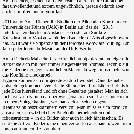
Anna Richert, erscheint auf dem ersten Blick in ihrer Einfachheit
fast unvollendet und extrem ungewöhnlich, gerade dadurch aber
auch sehr offen und in your face.
2011 nahm Anna Richert ihr Studium der Bildenden Kunst an der
Universität der Künste (UdK) in Berlin auf, das sie – 2015
unterbrochen durch ein Austauschsemester am Surikow
Kunstinstitut in Moskau – mit dem Bachelor of Arts abgeschlossen
hat. 2018 war sie Stipendiatin der Dorothea Konwiarz Stiftung. Ein
Jahr später folgte ihr Master an der UdK Berlin.
Anna Richerts Maltechnik ist erfreulich unhip, dezent und eigen. Je
stärker sie sich mit ihrer immer ausgefeilteren Sfumato-Technik auf
die Endzone der gegenständlichen Malerei bewegt, umso mehr wird
das Kopfkino angekurbelt.
Figuren können sich nur gerade so durchwursteln. Sind beinahe
abhandengekommen. Verstrickte Silhouetten. Ihre Bilder sind bis in
jede Ecke hinreißend und oft ohne Gestalten gestaltet. Man ist sich
nicht ganz im Klaren darüber was genau man sieht, als stünde man
in einem Spiegelkabinett, wo man sich an seinen eigenen
Realitätssinn festzuklammern versucht. Man muss es sich förmlich
ausmalen, sich wie bei einer Pareidolie herbeidenken und
rekonstruieren – in die Bilder, aber auch in sich hineinsehen. Es
sind die Art von Bildern, die einen verkniffen anschauen, wenn man
ihnen aufmunternd zuzwinkert.