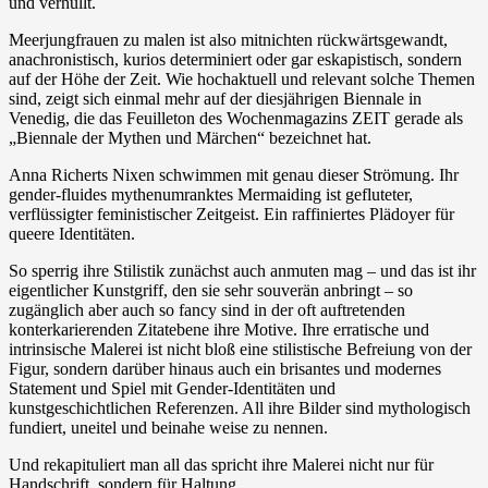
und verhüllt.
Meerjungfrauen zu malen ist also mitnichten rückwärtsgewandt,
anachronistisch, kurios determiniert oder gar eskapistisch, sondern
auf der Höhe der Zeit. Wie hochaktuell und relevant solche Themen
sind, zeigt sich einmal mehr auf der diesjährigen Biennale in
Venedig, die das Feuilleton des Wochenmagazins ZEIT gerade als
„Biennale der Mythen und Märchen“ bezeichnet hat.
Anna Richerts Nixen schwimmen mit genau dieser Strömung. Ihr
gender-fluides mythenumranktes Mermaiding ist gefluteter,
verflüssigter feministischer Zeitgeist. Ein raffiniertes Plädoyer für
queere Identitäten.
So sperrig ihre Stilistik zunächst auch anmuten mag – und das ist ihr
eigentlicher Kunstgriff, den sie sehr souverän anbringt – so
zugänglich aber auch so fancy sind in der oft auftretenden
konterkarierenden Zitatebene ihre Motive. Ihre erratische und
intrinsische Malerei ist nicht bloß eine stilistische Befreiung von der
Figur, sondern darüber hinaus auch ein brisantes und modernes
Statement und Spiel mit Gender-Identitäten und
kunstgeschichtlichen Referenzen. All ihre Bilder sind mythologisch
fundiert, uneitel und beinahe weise zu nennen.
Und rekapituliert man all das spricht ihre Malerei nicht nur für
Handschrift, sondern für Haltung.