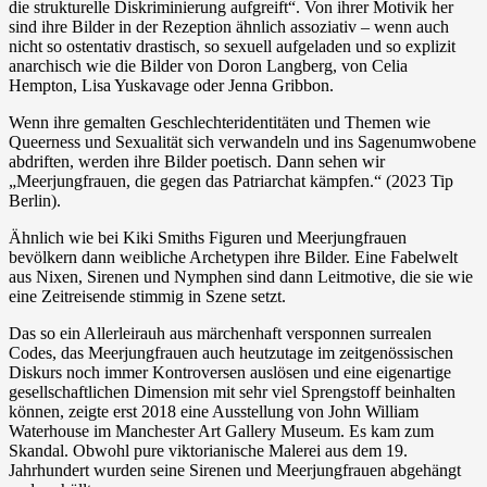
die strukturelle Diskriminierung aufgreift“. Von ihrer Motivik her
sind ihre Bilder in der Rezeption ähnlich assoziativ – wenn auch
nicht so ostentativ drastisch, so sexuell aufgeladen und so explizit
anarchisch wie die Bilder von Doron Langberg, von Celia
Hempton, Lisa Yuskavage oder Jenna Gribbon.
Wenn ihre gemalten Geschlechteridentitäten und Themen wie
Queerness und Sexualität sich verwandeln und ins Sagenumwobene
abdriften, werden ihre Bilder poetisch. Dann sehen wir
„Meerjungfrauen, die gegen das Patriarchat kämpfen.“ (2023 Tip
Berlin).
Ähnlich wie bei Kiki Smiths Figuren und Meerjungfrauen
bevölkern dann weibliche Archetypen ihre Bilder. Eine Fabelwelt
aus Nixen, Sirenen und Nymphen sind dann Leitmotive, die sie wie
eine Zeitreisende stimmig in Szene setzt.
Das so ein Allerleirauh aus märchenhaft versponnen surrealen
Codes, das Meerjungfrauen auch heutzutage im zeitgenössischen
Diskurs noch immer Kontroversen auslösen und eine eigenartige
gesellschaftlichen Dimension mit sehr viel Sprengstoff beinhalten
können, zeigte erst 2018 eine Ausstellung von John William
Waterhouse im Manchester Art Gallery Museum. Es kam zum
Skandal. Obwohl pure viktorianische Malerei aus dem 19.
Jahrhundert wurden seine Sirenen und Meerjungfrauen abgehängt