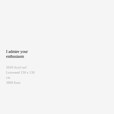
I admire your
enthusiasm
2020 Acryl auf
Leinwand 150 x 130
cm
3800 Euro