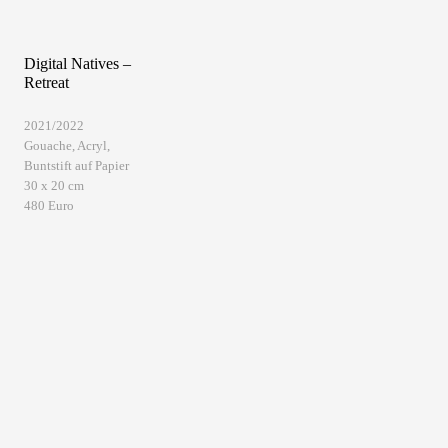
Digital Natives –
Retreat
2021/2022
Gouache, Acryl,
Buntstift auf Papier
30 x 20 cm
480 Euro