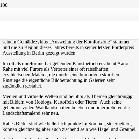
Aaron Rahe
Aaron Rahe (1986 in Georgsmarienhütte geboren) zeigte im Jahr
2021 in der Galerie Mellies neue Werke sowie Bilder, die u.a. aus
seinem Gemäldezyklus „Ausweitung der Komfortzone“ stammen
und die zu Beginn dieses Jahres bereits in seiner letzten Förderpreis-
Ausstellung in Berlin gezeigt wurden.
Im oft als unreformierbar geltenden Kunstbetrieb erscheint Aaron
Rahe mit viel Furore als Vertreter einer oft rätselhaften,
erzählerischen Malerei, die durch seine humorigen skurrilen
Einstiege die eigentliche Bildbetrachtung in Galerien sehr
zugänglich gestaltet.
Medien und virtuelle Welten sind bei ihm als Themen gleichrangig
mit Bildern von Hotdogs, Kartoffeln oder Tieren. Auch seine
geheimnisvollen Waldlandschaften beleben und interpretieren die
Landschaftsmalerei sehr neu.
Rahes Bilder sind wie helle Lichtpunkte im Sommer, sie erheitern,
können gleichzeitig aber auch zischend sein wie Hagel und Graupel.