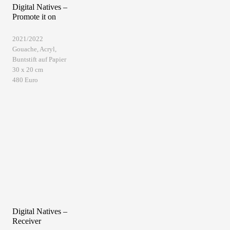
Digital Natives –
Promote it on
2021/2022
Gouache, Acryl,
Buntstift auf Papier
30 x 20 cm
480 Euro
Digital Natives –
Receiver