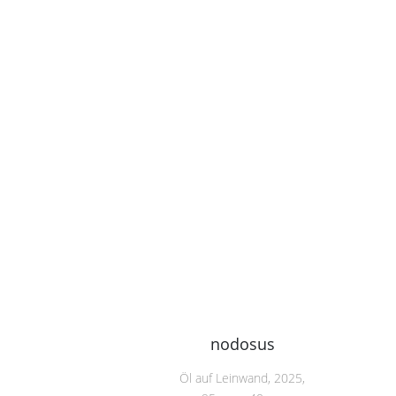
nodosus
Öl auf Leinwand, 2025,